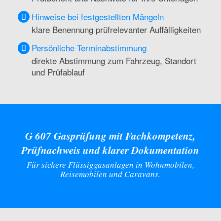
Hinweise bei festgestellten Mängeln
klare Benennung prüfrelevanter Auffälligkeiten
Persönliche Terminabstimmung
direkte Abstimmung zum Fahrzeug, Standort
und Prüfablauf
G 607 Gasprüfung mit Fachkompetenz,
Prüfnachweis und klarer Dokumentation
Für sichere Flüssiggasanlagen in Wohnmobilen,
Reisemobilen und Caravans.